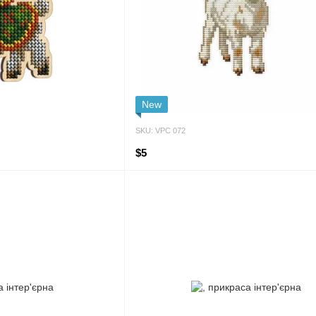
New
SKU: VPC 072
$5