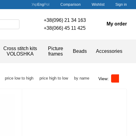
Comparison
Укр
Eng
Pol
Wishlist
Sign in
+38(096) 21 34 163
My order
+38(066) 45 11 425
Cross stitch kits
Picture
Beads
Accessories
VOLOSHKA
frames
price low to high
price high to low
by name
View: