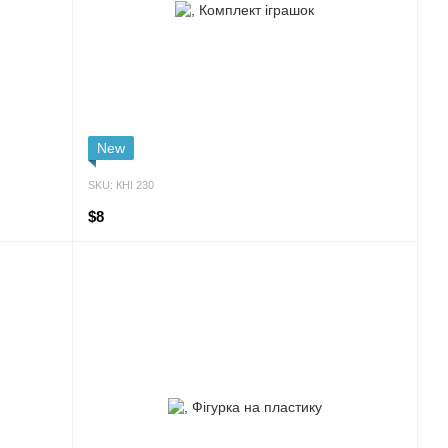
New
SKU: КНІ 230
$8