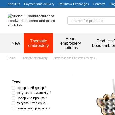
Skip to main content
About us
Payment and delivery
Returns & Exchanges
Contacts
Blo
Bead
Thematic
Products f
New
embroidery
embroidery
bead embroi
patterns
Home
Thematic embroidery
New Year and Christmas themes
Type
новорічний декор
1
фігурка на пластику
2
новорічна іграшка
2
фігурка інтер'єрна
2
інтер'єрна прикраса
1