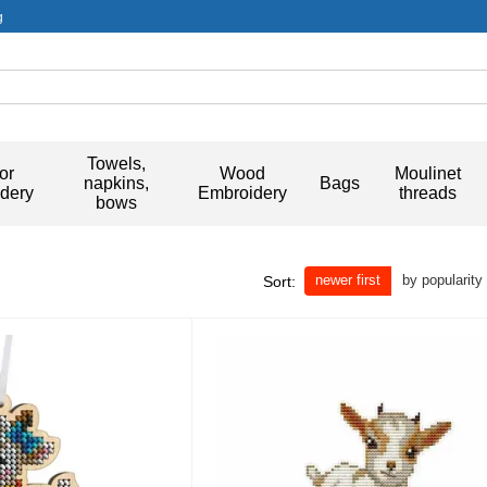
g
Towels,
or
Wood
Moulinet
napkins,
Bags
dery
Embroidery
threads
bows
newer first
by popularity
Sort: