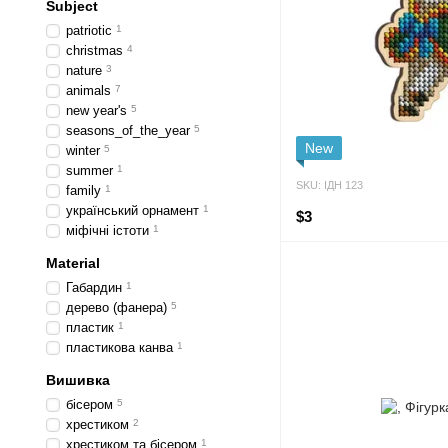
Subject
patriotic
1
сhristmas
4
nature
3
animals
7
new year's
5
seasons_of_the_year
5
New
winter
5
summer
1
SKU: ІДН 123
family
1
український орнамент
1
$3
міфічні істоти
1
Material
Габардин
1
дерево (фанера)
5
пластик
1
пластикова канва
1
Вишивка
бісером
5
хрестиком
2
хрестиком та бісером
1