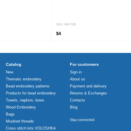
SKU: ФІН 028
$4
Catalog
For customers
New
Sign in
Thematic embroidery
About us
Bead embroidery patterns
Payment and delivery
Products for bead embroidery
Returns & Exchanges
Towels, napkins, bows
Contacts
Wood Embroidery
Blog
Bags
Stay connected
Moulinet threads
Cross stitch kits VOLOSHKA