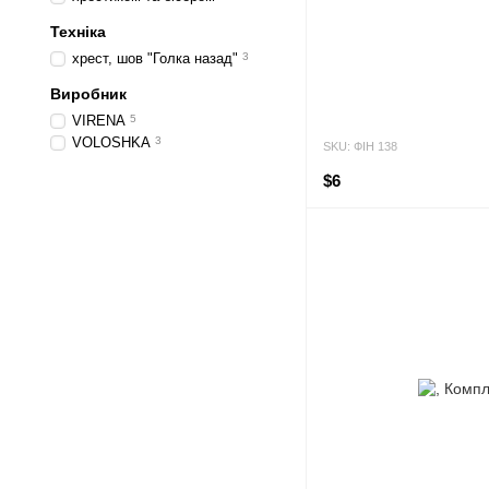
Техніка
хрест, шов "Голка назад"
3
Виробник
VIRENA
5
VOLOSHKA
3
SKU: ФІН 138
$6