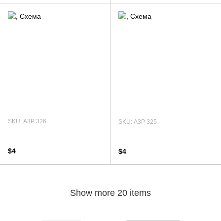
SKU: А3Р 326
SKU: А3Р 325
$4
$4
Show more 20 items