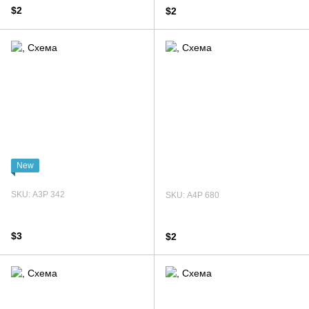
$2
$2
New
SKU: А3Р 342
SKU: А4Р 680
$3
$2