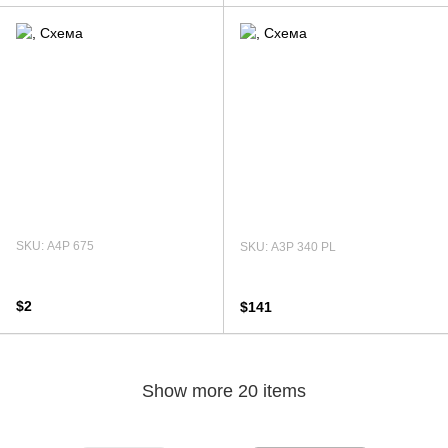
SKU: А4Р 675
SKU: А3Р 340 PL
$2
$141
Show more 20 items