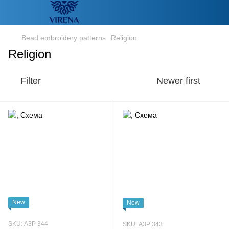
Bead embroidery patterns
Religion
Religion
Filter
Newer first
New
New
SKU: А3Р 344
SKU: А3Р 343