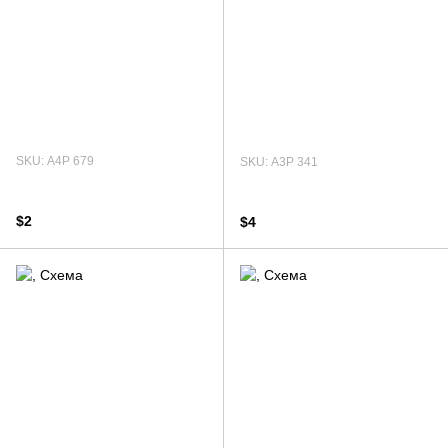
SKU: А4Р 679
SKU: А3Р 341
$2
$4