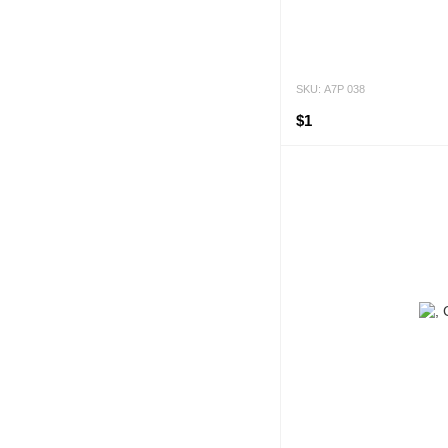
SKU: А7Р 038
$1