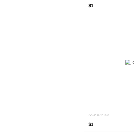
$1
SKU: А7Р 028
$1