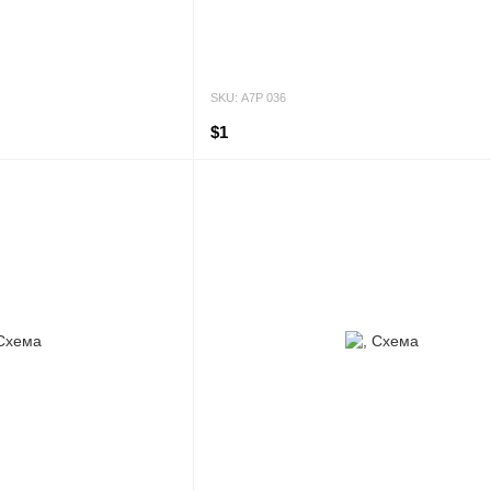
SKU: А7Р 036
$1