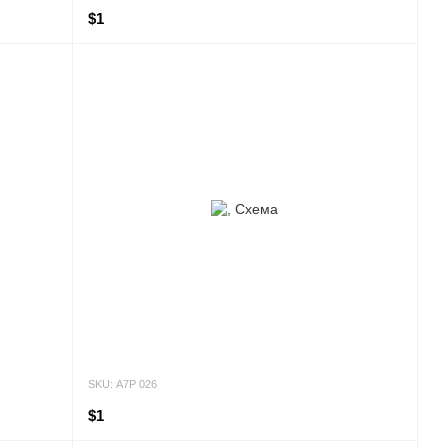
$1
SKU: А7Р 026
$1