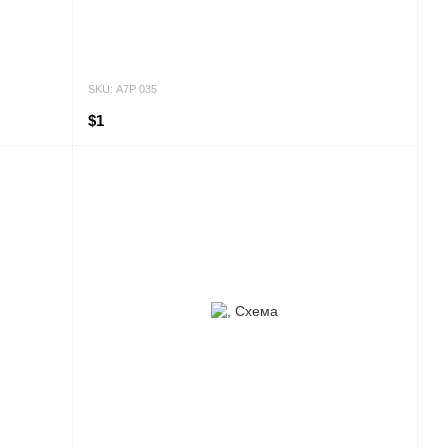
SKU: А7Р 035
$1