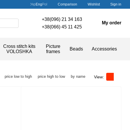
Comparison
Укр
Eng
Pol
Wishlist
Sign in
+38(096) 21 34 163
My order
+38(066) 45 11 425
Cross stitch kits
Picture
Beads
Accessories
VOLOSHKA
frames
price low to high
price high to low
by name
View: