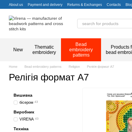
Skip to main content
About us
Payment and delivery
Returns & Exchanges
Contacts
Blo
Bead
Thematic
Products f
New
embroidery
embroidery
bead embroi
patterns
Home
Bead embroidery patterns
Religion
Релігія формат А7
Релігія формат А7
Вишивка
бісером
43
Виробник
VIRENA
43
Техніка