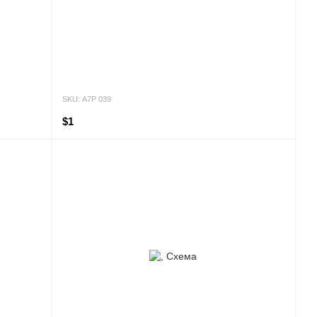
SKU: А7Р 039
$1