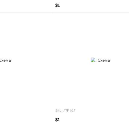
$1
SKU: А7Р 027
$1