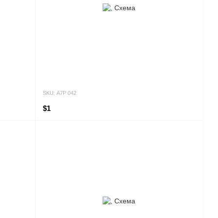
SKU: А7Р 042
$1