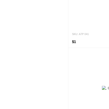
SKU: А7Р 041
$1