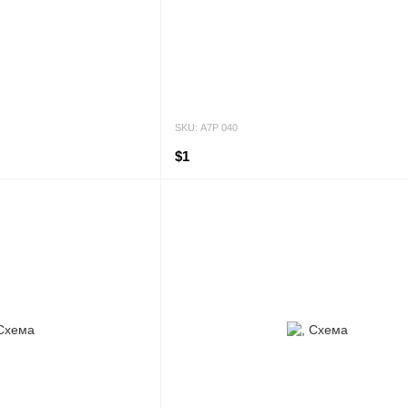
SKU: А7Р 040
$1