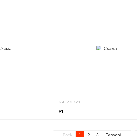
SKU: А7Р 024
$1
Back
1
2
3
Forward