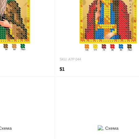
SKU: А7Р 044
$1