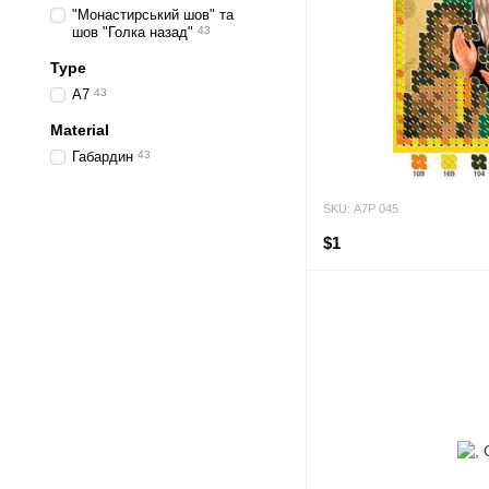
"Монастирський шов" та
шов "Голка назад"
43
Type
А7
43
Material
Габардин
43
SKU: А7Р 045
$1