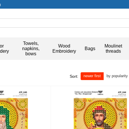
g
Towels,
or
Wood
Moulinet
napkins,
Bags
dery
Embroidery
threads
bows
newer first
by popularity
Sort: