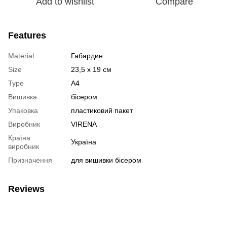
Add to wishlist
Compare
Features
Material
Габардин
Size
23,5 х 19 см
Type
А4
Вишивка
бісером
Упаковка
пластиковий пакет
Виробник
VIRENA
Країна
Україна
виробник
Призначення
для вишивки бісером
Reviews