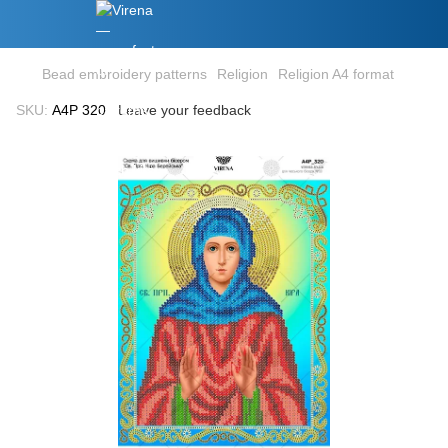
Bead embroidery patterns
Religion
Religion A4 format
SKU:
А4Р 320
Leave your feedback