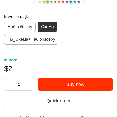
Комплектація
Набір бісеру
Схема
ТБ_Схема+Набір бісеру
In stock
$2
Buy now
Quick order